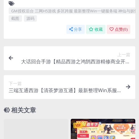
GM授权后台 三网H5游戏 多区跨服 最新整理Win一键服务端 神仙与妖怪
截图
源码
分享
收藏
点赞(
0
)
上一篇
大话回合手游【精品西游之鸿鹄西游精修商业开服
端】最新整理WIN系特色服务端+安卓苹果双端+G
M后台
下一篇
三端互通西游【清茶梦游互通】最新整理Win系服
务端+安卓+PC客户端+GM工具
相关文章
VIP