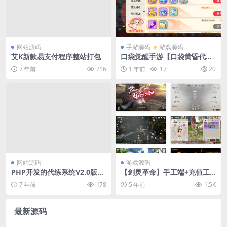
网站源码
手游源码
游戏源码
艾K新款易支付程序整站打包
口袋觉醒手游【口袋黄昏代金
券内购多区跨服版】最新整理
7 年前
216
1 年前
17
20
单机一键即玩镜像端+Linux手
工服务端
网站源码
游戏源码
PHP开发的代练系统V2.0版本
【剑灵革命】手工端+充值工
源码 附带搭建和对接支付视频
具（体验端）
7 年前
178
5 年前
1.5K
最新源码