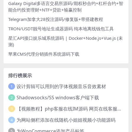
Galaxy Digital多语言交易所源码/期权秒合约+杠杆合约+智
能合约投资理财+NTF+贷款+输赢控制
Telegram加拿大28投注源码/修复版+带搭建教程
TRON/USDT靓号地址生成器源码 纯本地离线钱包工具
星汇API接口娱乐城系统源码 | Docker+Node.js+Vue.js (未
测)
苹果CMS代理分销插件系统源码下载
排行榜展示
设计剪辑可以用到的字体视频音乐音效素材
1
Shadowsocks/SS windows客户端下载
2
【视频教程】php客服在线IM源码 网页在线客服软件代码
3
为网站侧栏添加在线随机小姐姐视频小功能源码
4
为WooCommerce添加产品标签
5