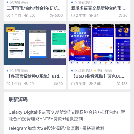
区块链源码
区块链源码
二开币币/合约/秒合约/矿机/
新版多语言交易所秒合约币币
申购/交易所源码
合约新币认购平台币
4 年前
206
6000
2 年前
24
30
VIP
VIP
区块链源码
区块链源码
热门源码
【多语言贷款秒U系统】usdt
【USDT指数涨跌】蓝色UI二
借贷授权+贷款盗U源码+二开
开币圈+万盈财经币圈+充值提
1 年前
29
50
5 年前
2.6K
128
版
现+K线正常+大盘涨跌竞猜
最新源码
Galaxy Digital多语言交易所源码/期权秒合约+杠杆合约+智
能合约投资理财+NTF+贷款+输赢控制
Telegram加拿大28投注源码/修复版+带搭建教程