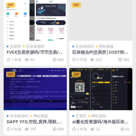
VIP
VIP
交易所
区块链源码
区块链源码
网站模版
FVEX交易所源码/币币交易/永
区块链合约交易所|USDT秒合
续合约/合约交易/OTC交易/搭
约/杠杆/C2C法币交易|币币交
1 年前
90
400
5 年前
322
300
建教程
易所，完美在线运营版，五种
语言
VIP
VIP
区块链源码
网站模版
交易所
网站源码
DAPP YFIL空投,质押,理财,挖
ai量化投资源码/海外版区块链
矿完整版源码+教程
理财交易所源码/ai交易源码下
5 年前
197
599
1 年前
12
50
载