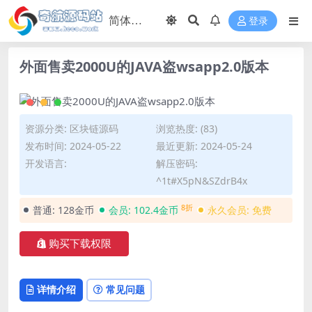
登录
外面售卖2000U的JAVA盗wsapp2.0版本
资源分类:
区块链源码
浏览热度: (83)
发布时间: 2024-05-22
最近更新: 2024-05-24
开发语言:
解压密码:
^1t#X5pN&SZdrB4x
8折
普通:
128金币
会员:
102.4金币
永久会员:
免费
购买下载权限
详情介绍
常见问题