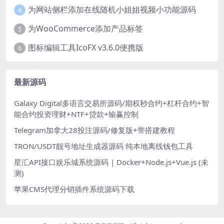
为网站侧栏添加在线随机小姐姐视频小功能源码
4
为WooCommerce添加产品标签
5
图标编辑工具IcoFX v3.6.0便携版
6
最新源码
Galaxy Digital多语言交易所源码/期权秒合约+杠杆合约+智
能合约投资理财+NTF+贷款+输赢控制
Telegram加拿大28投注源码/修复版+带搭建教程
TRON/USDT靓号地址生成器源码 纯本地离线钱包工具
星汇API接口娱乐城系统源码 | Docker+Node.js+Vue.js (未
测)
苹果CMS代理分销插件系统源码下载