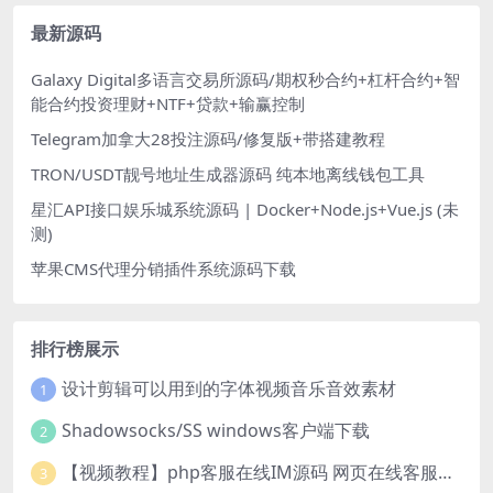
最新源码
Galaxy Digital多语言交易所源码/期权秒合约+杠杆合约+智
能合约投资理财+NTF+贷款+输赢控制
Telegram加拿大28投注源码/修复版+带搭建教程
TRON/USDT靓号地址生成器源码 纯本地离线钱包工具
星汇API接口娱乐城系统源码 | Docker+Node.js+Vue.js (未
测)
苹果CMS代理分销插件系统源码下载
排行榜展示
设计剪辑可以用到的字体视频音乐音效素材
1
Shadowsocks/SS windows客户端下载
2
【视频教程】php客服在线IM源码 网页在线客服软件代码
3