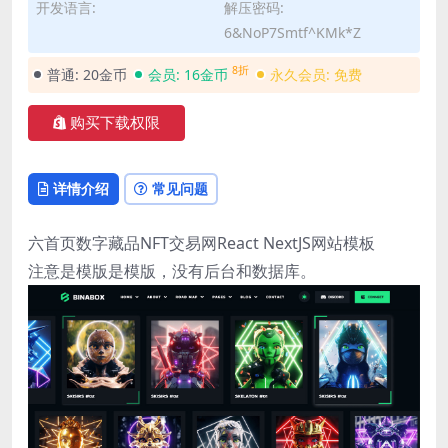
开发语言:
解压密码:
6&NoP7Smtf^KMk*Z
8折
普通:
20金币
会员:
16金币
永久会员:
免费
购买下载权限
详情介绍
常见问题
六首页数字藏品NFT交易网React NextJS网站模板
注意是模版是模版，没有后台和数据库。