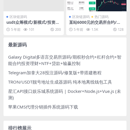
区块链源码
区块链源码
热门源码
usdt众筹模式/新模式/投资理
某站6000元的交易所合约/虚
财/众筹系统源码
拟币区块链 完整无缺整站打
5 年前
101
200
5 年前
1.5K
128
包，行情正常
最新源码
Galaxy Digital多语言交易所源码/期权秒合约+杠杆合约+智
能合约投资理财+NTF+贷款+输赢控制
Telegram加拿大28投注源码/修复版+带搭建教程
TRON/USDT靓号地址生成器源码 纯本地离线钱包工具
星汇API接口娱乐城系统源码 | Docker+Node.js+Vue.js (未
测)
苹果CMS代理分销插件系统源码下载
排行榜展示