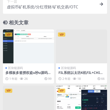
下一篇
虚拟币矿机系统/分红理财/矿机交易/OTC
相关文章
VIP
VIP
区块链源码
区块链源码
多模板多签授权盗u秒u源码/
FIL系统以太坊K机FIL+CHIA+
单控多控修改用户地址权限/T
BZZUSDT链上充提
1 年前
26
99
2 年前
18
66
G鱼苗通知/地址交易监听/发
卡商城+短信接码+扫码充值
+直播币充值+OTC场外交易
VIP
VIP
+质押挖矿+抖音色播