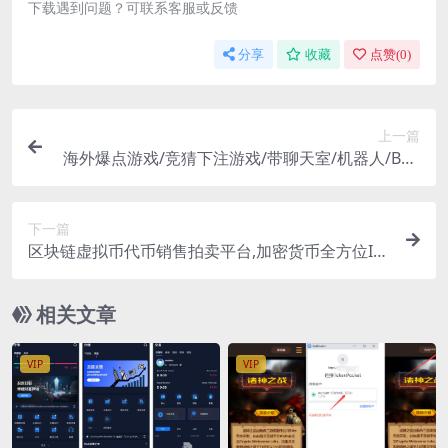
下载遇到问题？可联系客服或反馈
分享
收藏
点赞(
0
)
上一篇
海外爆点游戏/竞猜下注游戏/带聊天室/机器人/BTC
充值
下一篇
区块链虚拟币代币销售拍卖平台,加密货币全方位IC
OMAX数字资产交易平台
相关文章
VIP
VIP