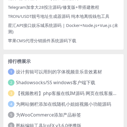
Telegram加拿大28投注源码/修复版+带搭建教程
TRON/USDT靓号地址生成器源码 纯本地离线钱包工具
星汇API接口娱乐城系统源码 | Docker+Node.js+Vue.js (未
测)
苹果CMS代理分销插件系统源码下载
排行榜展示
设计剪辑可以用到的字体视频音乐音效素材
1
Shadowsocks/SS windows客户端下载
2
【视频教程】php客服在线IM源码 网页在线客服软件代码
3
为网站侧栏添加在线随机小姐姐视频小功能源码
4
为WooCommerce添加产品标签
5
图标编辑工具IcoFX v3.6.0便携版
6