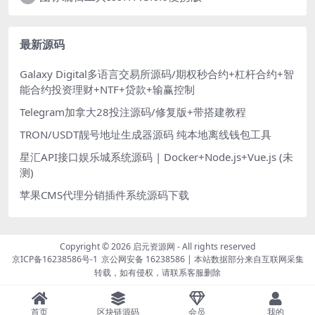
最新源码
Galaxy Digital多语言交易所源码/期权秒合约+杠杆合约+智
能合约投资理财+NTF+贷款+输赢控制
Telegram加拿大28投注源码/修复版+带搭建教程
TRON/USDT靓号地址生成器源码 纯本地离线钱包工具
星汇API接口娱乐城系统源码 | Docker+Node.js+Vue.js (未
测)
苹果CMS代理分销插件系统源码下载
Copyright © 2026
启元资源网
- All rights reserved
京ICP备16238586号-1
京公网安备 16238586
| 本站数据部分来自互联网采集
转载，如有侵权，请联系客服删除
首页
区块链源码
会员
我的