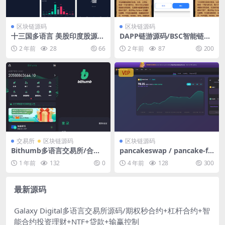
区块链源码
区块链源码
十三国多语言 美股印度股源码
DAPP链游源码/BSC智能链元
综合交易所 前端uniapp纯源
宇宙/NFT理财/后端PHP+前端
2 年前
28
66
2 年前
87
200
码+后端Java纯源码
Uinapp源码
VIP
交易所
区块链源码
区块链源码
Bithumb多语言交易所/合约
pancakeswap / pancake-fr
交易+期权交易+币币交易+申
ontend开源社区SWAP交易
1 年前
132
0
4 年前
128
300
购+跟单+风控/前端编译后
区块链 煎饼交易
最新源码
Galaxy Digital多语言交易所源码/期权秒合约+杠杆合约+智
能合约投资理财+NTF+贷款+输赢控制