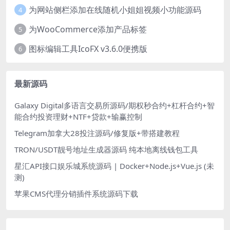
为网站侧栏添加在线随机小姐姐视频小功能源码
4
为WooCommerce添加产品标签
5
图标编辑工具IcoFX v3.6.0便携版
6
最新源码
Galaxy Digital多语言交易所源码/期权秒合约+杠杆合约+智
能合约投资理财+NTF+贷款+输赢控制
Telegram加拿大28投注源码/修复版+带搭建教程
TRON/USDT靓号地址生成器源码 纯本地离线钱包工具
星汇API接口娱乐城系统源码 | Docker+Node.js+Vue.js (未
测)
苹果CMS代理分销插件系统源码下载