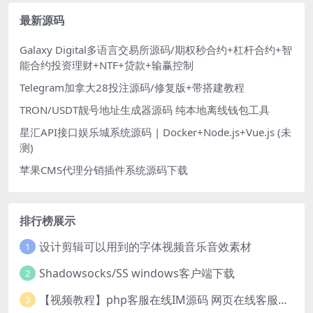
最新源码
Galaxy Digital多语言交易所源码/期权秒合约+杠杆合约+智
能合约投资理财+NTF+贷款+输赢控制
Telegram加拿大28投注源码/修复版+带搭建教程
TRON/USDT靓号地址生成器源码 纯本地离线钱包工具
星汇API接口娱乐城系统源码 | Docker+Node.js+Vue.js (未
测)
苹果CMS代理分销插件系统源码下载
排行榜展示
设计剪辑可以用到的字体视频音乐音效素材
1
Shadowsocks/SS windows客户端下载
2
【视频教程】php客服在线IM源码 网页在线客服软件代码
3