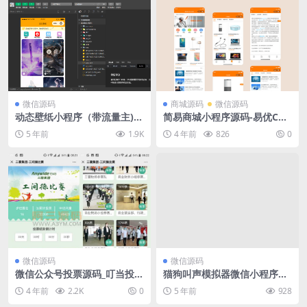
微信源码
商城源码
微信源码
动态壁纸小程序（带流量主)源
简易商城小程序源码-易优CM
码
S后台源码
5 年前
1.9K
4 年前
826
0
微信源码
微信源码
微信公众号投票源码_叮当投票
猫狗叫声模拟器微信小程序前
v1.0.3
端源码
4 年前
2.2K
0
5 年前
928