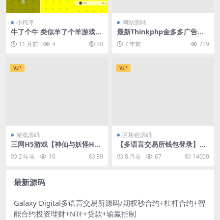
小程序
网站源码
牛了个牛 类似羊了个羊游戏小
最新Thinkphp金多多广告机
程序源码附教程
系统源码 自动阅读广告挂机赚
11 月前
4
20
7 年前
219
钱
VIP
VIP
游戏源码
区块链源码
三网H5游戏【神仙与妖怪H
【多语言交易所钱包登录】运
5】最新整理Win一键服务端
营级可二开交易所钱包盘源码
2 年前
10
30
8 月前
67
14000
+多区跨服+GM授权后台
可插针前端VUE3+后端Think
PHP 8最新版本框架系统源码
最新源码
Galaxy Digital多语言交易所源码/期权秒合约+杠杆合约+智
能合约投资理财+NTF+贷款+输赢控制