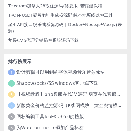
Telegram加拿大28投注源码/修复版+带搭建教程
TRON/USDT靓号地址生成器源码 纯本地离线钱包工具
星汇API接口娱乐城系统源码 | Docker+Node.js+Vue.js (未
测)
苹果CMS代理分销插件系统源码下载
排行榜展示
设计剪辑可以用到的字体视频音乐音效素材
1
Shadowsocks/SS windows客户端下载
2
【视频教程】php客服在线IM源码 网页在线客服软件代码
3
新版黄金价格监控源码（K线图模块，黄金舆情模块，AI智能客服源码）
4
图标编辑工具IcoFX v3.6.0便携版
5
为WooCommerce添加产品标签
6