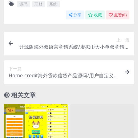
源码
理财
系统
分享
收藏
点赞(
0
)
上一篇
开源版海外双语言竞猜系统/虚拟币大小单双竞猜下
注/USDT充值
下一篇
Home-credit海外贷款信贷产品源码/用户自定义弹
窗消息/vue编译后前端
相关文章
VIP