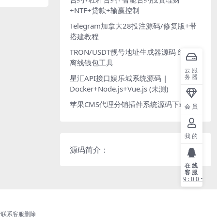
+NTF+贷款+输赢控制
Telegram加拿大28投注源码/修复版+带
搭建教程
TRON/USDT靓号地址生成器源码 纯本地
离线钱包工具
云服
务器
星汇API接口娱乐城系统源码 |
Docker+Node.js+Vue.js (未测)
苹果CMS代理分销插件系统源码下载
会员
我的
源码简介：
在线
客服
9:00~21
请联系客服删除