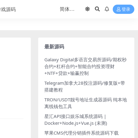
游戏源码
登录
最新源码
Galaxy Digital多语言交易所源码/期权秒
合约+杠杆合约+智能合约投资理财
+NTF+贷款+输赢控制
Telegram加拿大28投注源码/修复版+带
搭建教程
TRON/USDT靓号地址生成器源码 纯本地
离线钱包工具
星汇API接口娱乐城系统源码 |
Docker+Node.js+Vue.js (未测)
苹果CMS代理分销插件系统源码下载