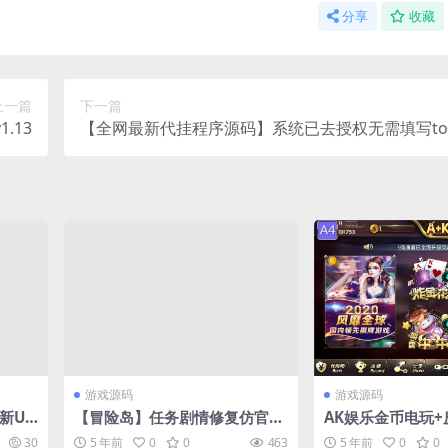
分享
收藏
上一篇
下一篇
.13
【全网最新代挂程序源码】系统已去授权无需填写tok
解密+亲测可用
游戏源码
游戏源码
新UI
【冒险岛】任务剧情修复仿官一
AK娱乐金币电玩
购
键端+源码+客户端+架设教程
约局游戏完整版
30
5 年前
0
0
463
5 年前
0
0