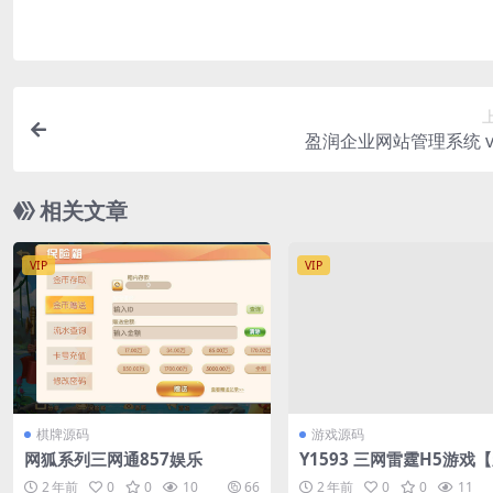
盈润企业网站管理系统 v1
相关文章
VIP
VIP
棋牌源码
游戏源码
网狐系列三网通857娱乐
Y1593 三网雷霆H5游戏【
雷霆霸主之齐天圣域H5内
2 年前
0
0
10
66
2 年前
0
0
11