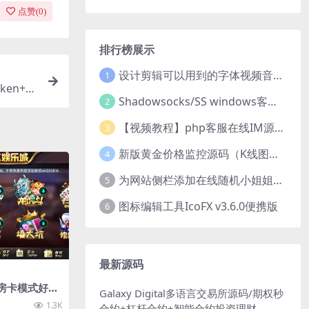
点赞(
0
)
排行榜展示
设计剪辑可以用到的字体视频音乐音效素材
1
en+半
Shadowsocks/SS windows客户端下载
2
【视频教程】php客服在线IM源码 网页在线客服软件代码
3
新版黄金价格监控源码（K线图模块，黄金舆情模块，AI智能客服源码）
4
为网站侧栏添加在线随机小姐姐视频小功能源码
5
图标编辑工具IcoFX v3.6.0便携版
6
最新源码
+房卡模式好友
Galaxy Digital多语言交易所源码/期权秒
1.3K
合约+杠杆合约+智能合约投资理财