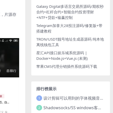
Galaxy Digital多语言交易所源码/期权秒
合约+杠杆合约+智能合约投资理财
源，片源存
+NTF+贷款+输赢控制
Telegram加拿大28投注源码/修复版+带
搭建教程
TRON/USDT靓号地址生成器源码 纯本地
离线钱包工具
星汇API接口娱乐城系统源码 |
Docker+Node.js+Vue.js (未测)
苹果CMS代理分销插件系统源码下载
排行榜展示
设计剪辑可以用到的字体视频音乐音效素材
1
Shadowsocks/SS windows客户端下载
2