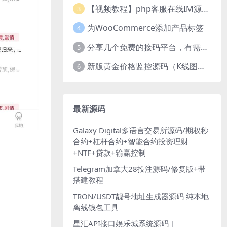
【视频教程】php客服在线IM源码 网页在线客服软件代码
3
为WooCommerce添加产品标签
4
分享几个免费的接码平台，有需要自取
5
新版黄金价格监控源码（K线图模块，黄金舆情模块，AI智能客服源码）
6
最新源码
Galaxy Digital多语言交易所源码/期权秒
合约+杠杆合约+智能合约投资理财
+NTF+贷款+输赢控制
Telegram加拿大28投注源码/修复版+带
搭建教程
TRON/USDT靓号地址生成器源码 纯本地
离线钱包工具
星汇API接口娱乐城系统源码 |