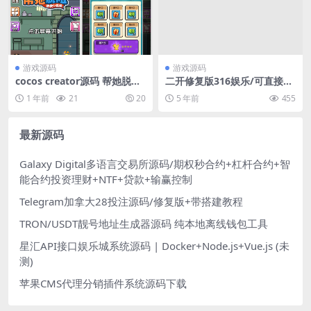
游戏源码
游戏源码
cocos creator源码 帮她脱险
二开修复版316娱乐/可直接运
小游戏源码 2.4.13
营
1 年前
21
20
5 年前
455
最新源码
Galaxy Digital多语言交易所源码/期权秒合约+杠杆合约+智
能合约投资理财+NTF+贷款+输赢控制
Telegram加拿大28投注源码/修复版+带搭建教程
TRON/USDT靓号地址生成器源码 纯本地离线钱包工具
星汇API接口娱乐城系统源码 | Docker+Node.js+Vue.js (未
测)
苹果CMS代理分销插件系统源码下载