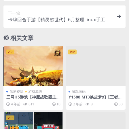
下一篇
卡牌回合手游【精灵超世代】6月整理Linux手工服
务端+GM后台【站长亲测】
相关文章
VIP
VIP
亲测资源
游戏源码
游戏源码
三网H5游戏【神魔战歌霸主雷
Y1588 MT3换皮梦幻【王者西
霆】2022整理Linux手工服务
游】最新整理Linux手工服务
4 年前
811
10
2 年前
8
30
端+GM授权后台【站长亲测】
端+安卓苹果双端+GM后台+详
细搭建教程+全套源码
VIP