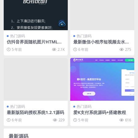
热门源码
热门源码
仿抖音界面随机图片HTML源
最新微信小程序短视频去水印
码
源码
5 年前
2.1K
6 年前
275
热门源码
热门源码
最新版陌屿授权系统1.2.1源码
爱K支付系统源码+搭建教程
6 年前
229
5 年前
616
最新源码