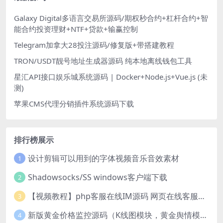
Galaxy Digital多语言交易所源码/期权秒合约+杠杆合约+智
能合约投资理财+NTF+贷款+输赢控制
Telegram加拿大28投注源码/修复版+带搭建教程
TRON/USDT靓号地址生成器源码 纯本地离线钱包工具
星汇API接口娱乐城系统源码 | Docker+Node.js+Vue.js (未
测)
苹果CMS代理分销插件系统源码下载
排行榜展示
设计剪辑可以用到的字体视频音乐音效素材
1
Shadowsocks/SS windows客户端下载
2
【视频教程】php客服在线IM源码 网页在线客服软件代码
3
新版黄金价格监控源码（K线图模块，黄金舆情模块，AI智能客服源码）
4