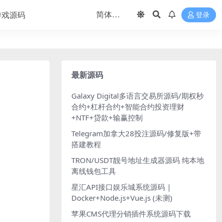
游戏源码
登录
最新源码
Galaxy Digital多语言交易所源码/期权秒
合约+杠杆合约+智能合约投资理财
+NTF+贷款+输赢控制
Telegram加拿大28投注源码/修复版+带
搭建教程
TRON/USDT靓号地址生成器源码 纯本地
离线钱包工具
星汇API接口娱乐城系统源码 |
Docker+Node.js+Vue.js (未测)
苹果CMS代理分销插件系统源码下载