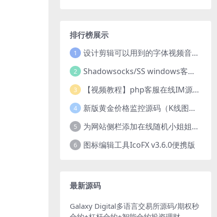
排行榜展示
设计剪辑可以用到的字体视频音乐音效素材
1
Shadowsocks/SS windows客户端下载
2
【视频教程】php客服在线IM源码 网页在线客服软件代码
3
新版黄金价格监控源码（K线图模块，黄金舆情模块，AI智能客服源码）
4
为网站侧栏添加在线随机小姐姐视频小功能源码
5
图标编辑工具IcoFX v3.6.0便携版
6
最新源码
Galaxy Digital多语言交易所源码/期权秒
合约+杠杆合约+智能合约投资理财