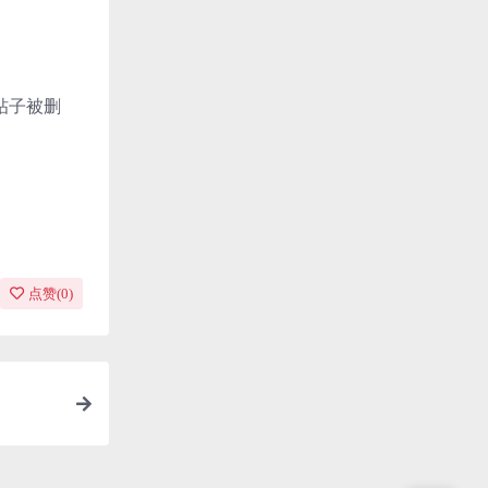
帖子被删
点赞(
0
)