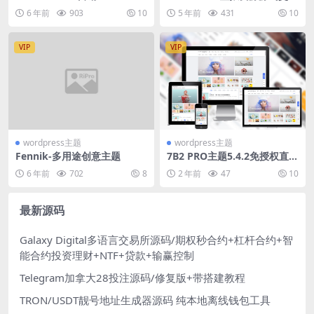
s 主题
模板RiPro破解版+极致主题4.
6 年前
903
10
5 年前
431
10
0+美化一体安装包
VIP
VIP
wordpress主题
wordpress主题
Fennik-多用途创意主题
7B2 PRO主题5.4.2免授权直接
安装
6 年前
702
8
2 年前
47
10
最新源码
Galaxy Digital多语言交易所源码/期权秒合约+杠杆合约+智
能合约投资理财+NTF+贷款+输赢控制
Telegram加拿大28投注源码/修复版+带搭建教程
TRON/USDT靓号地址生成器源码 纯本地离线钱包工具