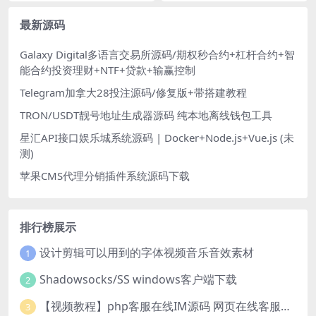
最新源码
Galaxy Digital多语言交易所源码/期权秒合约+杠杆合约+智
能合约投资理财+NTF+贷款+输赢控制
Telegram加拿大28投注源码/修复版+带搭建教程
TRON/USDT靓号地址生成器源码 纯本地离线钱包工具
星汇API接口娱乐城系统源码 | Docker+Node.js+Vue.js (未
测)
苹果CMS代理分销插件系统源码下载
排行榜展示
设计剪辑可以用到的字体视频音乐音效素材
1
Shadowsocks/SS windows客户端下载
2
【视频教程】php客服在线IM源码 网页在线客服软件代码
3