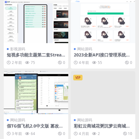
影视源码
网站源码
短视多功能主题第二套Strea
2023全新API接口管理系统PH
mlab | 苹果CMS | 首发
P程序源码 | 多用户端 | 多模
2 年前
75
0
4 年前
55
0
板
VIP
网站源码
网站源码
假TG假飞机2.0中文版 篡改钱
彩虹云商城花粥沉梦云商城免
包地址 支持篡改三链 带搭建
费源码前端用户后台美化版源
3 年前
64
0
4 月前
2
10
教程
码免费下载